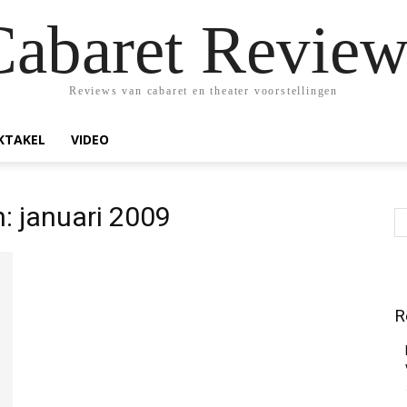
Cabaret Review
Reviews van cabaret en theater voorstellingen
KTAKEL
VIDEO
: januari 2009
R