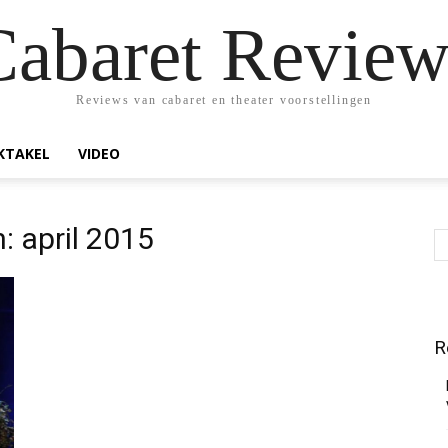
Cabaret Review
Reviews van cabaret en theater voorstellingen
KTAKEL
VIDEO
: april 2015
R