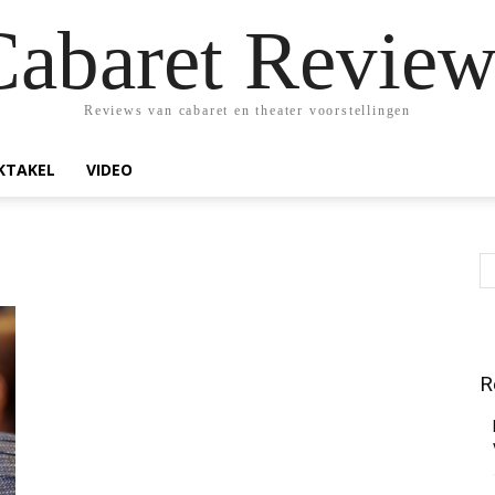
Cabaret Review
Reviews van cabaret en theater voorstellingen
KTAKEL
VIDEO
R