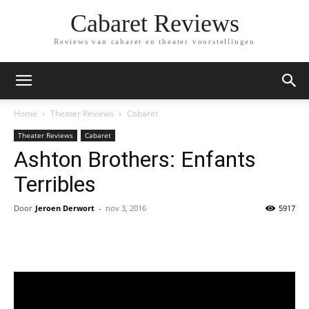
Cabaret Reviews
Reviews van cabaret en theater voorstellingen
Home
Theater Reviews
Cabaret
Theater Reviews
Cabaret
Ashton Brothers: Enfants
Terribles
Door
Jeroen Derwort
-
nov 3, 2016
5917