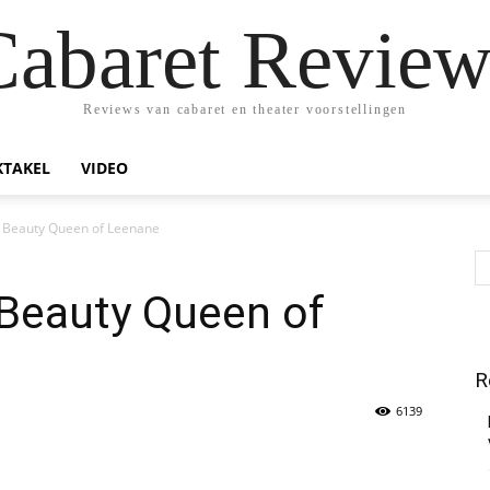
Cabaret Review
Reviews van cabaret en theater voorstellingen
KTAKEL
VIDEO
e Beauty Queen of Leenane
 Beauty Queen of
R
6139