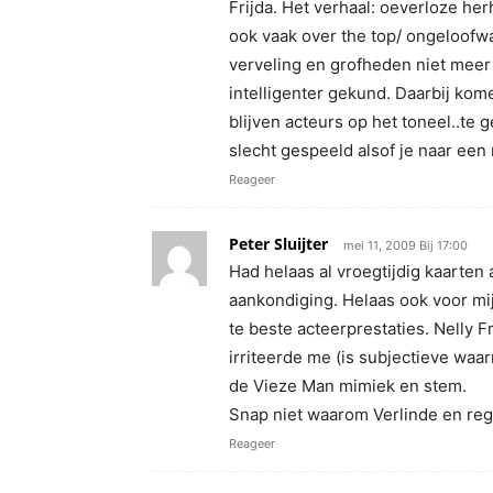
Frijda. Het verhaal: oeverloze her
ook vaak over the top/ ongeloofwa
verveling en grofheden niet meer 
intelligenter gekund. Daarbij kom
blijven acteurs op het toneel..te 
slecht gespeeld alsof je naar een m
Reageer
Peter Sluijter
mei 11, 2009 Bij 17:00
Had helaas al vroegtijdig kaarte
aankondiging. Helaas ook voor mij 
te beste acteerprestaties. Nelly F
irriteerde me (is subjectieve waa
de Vieze Man mimiek en stem.
Snap niet waarom Verlinde en reg
Reageer