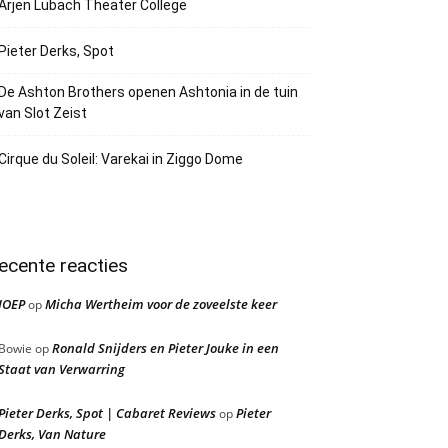
Arjen Lubach Theater College
Pieter Derks, Spot
De Ashton Brothers openen Ashtonia in de tuin
van Slot Zeist
Cirque du Soleil: Varekai in Ziggo Dome
ecente reacties
JOEP
Micha Wertheim voor de zoveelste keer
op
Ronald Snijders en Pieter Jouke in een
Bowie
op
Staat van Verwarring
Pieter Derks, Spot | Cabaret Reviews
Pieter
op
Derks, Van Nature