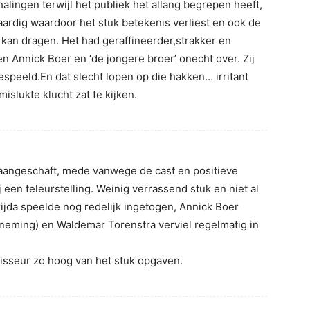
halingen terwijl het publiek het allang begrepen heeft,
ardig waardoor het stuk betekenis verliest en ook de
kan dragen. Het had geraffineerder,strakker en
en Annick Boer en ‘de jongere broer’ onecht over. Zij
gespeeld.En dat slecht lopen op die hakken… irritant
islukte klucht zat te kijken.
n aangeschaft, mede vanwege de cast en positieve
een teleurstelling. Weinig verrassend stuk en niet al
rijda speelde nog redelijk ingetogen, Annick Boer
rneming) en Waldemar Torenstra verviel regelmatig in
isseur zo hoog van het stuk opgaven.