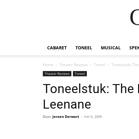
CABARET
TONEEL
MUSICAL
SPE
Home
Theater Reviews
Toneel
Toneelstuk: Th
Theater Reviews
Toneel
Toneelstuk: The
Leenane
Door
Jeroen Derwort
-
mrt 6, 2009