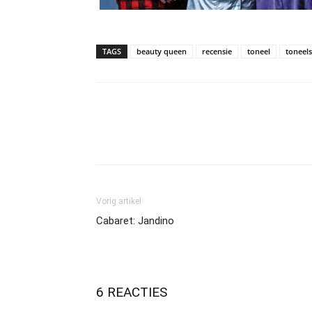
TAGS
beauty queen
recensie
toneel
toneel
Vorig artikel
Cabaret: Jandino
6 REACTIES